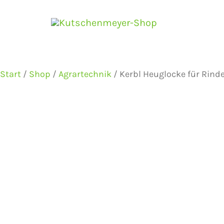
Zum
Inhalt
springen
Start
/
Shop
/
Agrartechnik
/ Kerbl Heuglocke für Rind