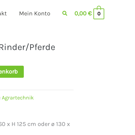
akt
Mein Konto
0,00
€
0
 Rinder/Pferde
enkorb
:
Agrartechnik
60 x H 125 cm oder ø 130 x