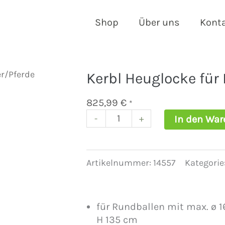
Shop
Über uns
Kont
er/Pferde
Kerbl Heuglocke für
825,99
€
*
-
+
In den War
Kerbl
Heuglocke
für
Rinder/Pferde
Artikelnummer:
14557
Kategorie
Menge
für Rundballen mit max. ø 1
H 135 cm