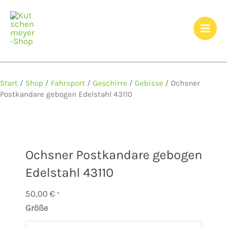
Zum
Inhalt
springen
Start
/
Shop
/
Fahrsport
/
Geschirre
/
Gebisse
/ Ochsner
Postkandare gebogen Edelstahl 43110
Ochsner Postkandare gebogen
Edelstahl 43110
50,00
€
*
Größe
Ochsner
Postkandare