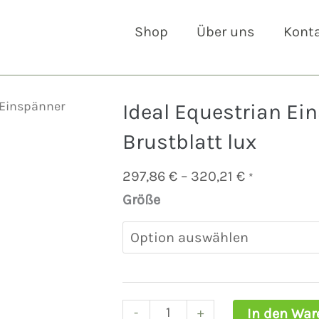
Shop
Über uns
Kont
 Einspänner
Ideal Equestrian Ei
Brustblatt lux
Preisspann
297,86
€
–
320,21
€
*
297,86 €
Größe
Ideal
bis
Equestrian
320,21 €
Einspänner
Curved
Brustblatt
lux
-
+
In den War
Menge