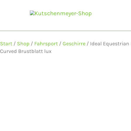
Zum
Inhalt
springen
Start
/
Shop
/
Fahrsport
/
Geschirre
/ Ideal Equestrian
Curved Brustblatt lux