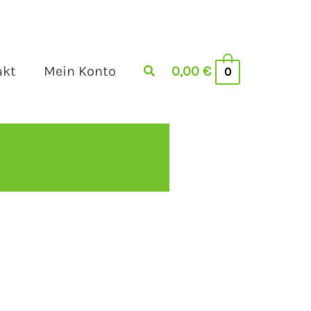
akt
Mein Konto
0,00
€
0