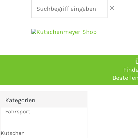
Zum
Suchbegriff
Inhalt
eingeben
springen
Suchen
nach:
Find
Bestellen
Kategorien
Fahrsport
Kutschen