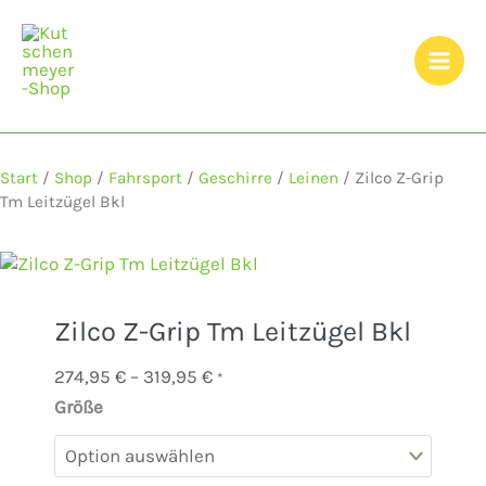
Zum
Inhalt
springen
Start
/
Shop
/
Fahrsport
/
Geschirre
/
Leinen
/ Zilco Z-Grip
Tm Leitzügel Bkl
Zilco Z-Grip Tm Leitzügel Bkl
Preisspanne:
274,95
€
–
319,95
€
*
274,95 €
Größe
Zilco
bis
Z-
319,95 €
Grip