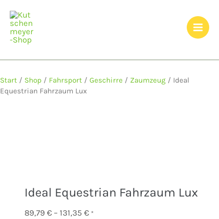
Zum
Inhalt
springen
Start
/
Shop
/
Fahrsport
/
Geschirre
/
Zaumzeug
/ Ideal
Equestrian Fahrzaum Lux
Ideal Equestrian Fahrzaum Lux
Preisspanne:
89,79
€
–
131,35
€
*