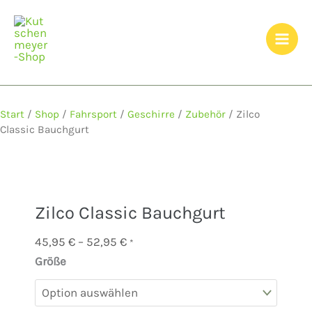
Zum
Inhalt
springen
Start
/
Shop
/
Fahrsport
/
Geschirre
/
Zubehör
/ Zilco
Classic Bauchgurt
Zilco Classic Bauchgurt
Preisspanne:
45,95
€
–
52,95
€
*
45,95 €
Größe
Zilco
bis
Classic
52,95 €
Bauchgurt