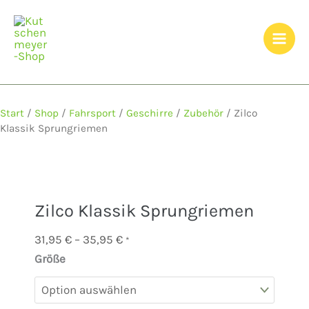
Zum
Inhalt
springen
Start
/
Shop
/
Fahrsport
/
Geschirre
/
Zubehör
/ Zilco
Klassik Sprungriemen
Zilco Klassik Sprungriemen
Preisspanne:
31,95
€
–
35,95
€
*
31,95 €
Größe
Zilco
bis
Klassik
35,95 €
Sprungriemen