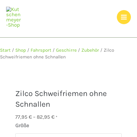
Zum
Inhalt
springen
Start
/
Shop
/
Fahrsport
/
Geschirre
/
Zubehör
/ Zilco
Schweifriemen ohne Schnallen
Zilco Schweifriemen ohne
Schnallen
Preisspanne:
77,95
€
–
82,95
€
*
77,95 €
Größe
Zilco
bis
Schweifriemen
82,95 €