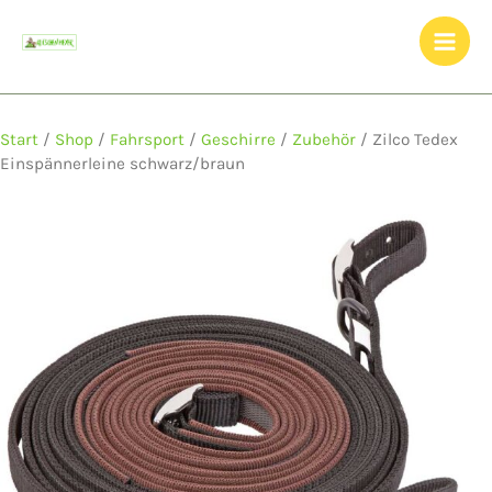
Zum
Inhalt
springen
Start
/
Shop
/
Fahrsport
/
Geschirre
/
Zubehör
/ Zilco Tedex
Einspännerleine schwarz/braun