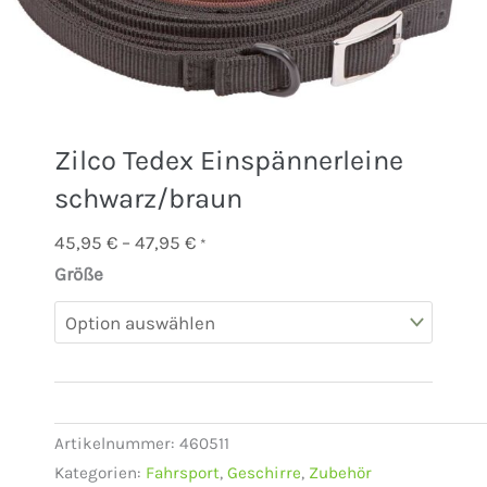
Zilco Tedex Einspännerleine
schwarz/braun
Preisspanne:
45,95
€
–
47,95
€
*
45,95 €
Größe
bis
47,95 €
Artikelnummer:
460511
Kategorien:
Fahrsport
,
Geschirre
,
Zubehör