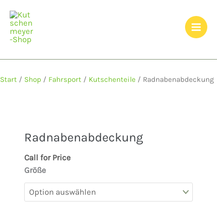
Zum
Inhalt
springen
Start
/
Shop
/
Fahrsport
/
Kutschenteile
/ Radnabenabdeckung
Radnabenabdeckung
Call for Price
Größe
Radnabenabdeckung
Menge