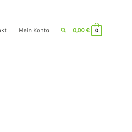
akt
Mein Konto
0,00
€
0