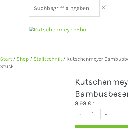
Zum
Suchbegriff
Inhalt
eingeben
springen
Kutschenmeyer
Bambusbesen
Start
/
Shop
/
Stalltechnik
/ Kutschenmeyer Bambusbe
1
Stück
Stück
Menge
Kutschenmey
Bambusbesen
9,99
€
*
-
+