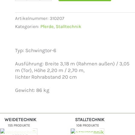
Schwingtor-
6
Breite
Artikelnummer:
310207
3,05
Kategorien:
Pferde
,
Stalltechnik
m,
Höhe
2,20
Typ: Schwingtor-6
m
+
Ausführung: Breite 3,18 m (Rahmen außen) / 3,05
2,70
m (Tor), Höhe 2,20 m / 2,70 m,
m
lichter Rohrabstand 20 cm
Menge
Gewicht: 86 kg
WEIDETECHNIK
STALLTECHNIK
155 PRODUKTE
108 PRODUKTE