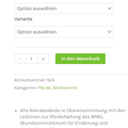
Sicherheits-
599,90 €
Pferde-
Panel
Variante
mit
Tor
und
Fressgitter
Menge
-
+
In den Warenkorb
Artikelnummer:
N/A
Kategorien:
Pferde
,
Stalltechnik
Alle Rohrabstände in Übereinstimmung mit den
Leitlinien zur Pferdehaltung des BMEL
(Bundesministerium für Ernährung und