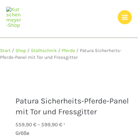
Zum
Inhalt
springen
Start
/
Shop
/
Stalltechnik
/
Pferde
/ Patura Sicherheits-
Pferde-Panel mit Tor und Fressgitter
Patura Sicherheits-Pferde-Panel
mit Tor und Fressgitter
Preisspanne:
559,90
€
–
599,90
€
*
559,90 €
Größe
Patura
bis