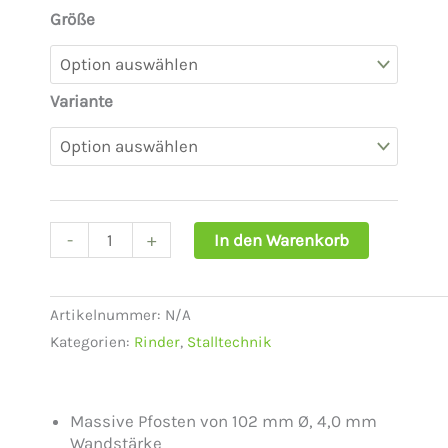
99,90 €
Größe
Patura
bis
Pfosten
179,90 €
102
mm
Variante
zum
Einbetonieren
mit
4,0
mm
Wanddicke
-
+
In den Warenkorb
Menge
Artikelnummer:
N/A
Kategorien:
Rinder
,
Stalltechnik
Massive Pfosten von 102 mm Ø, 4,0 mm
Wandstärke