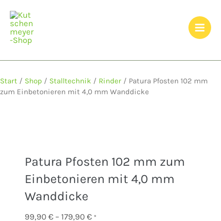
Zum
Inhalt
springen
Start
/
Shop
/
Stalltechnik
/
Rinder
/ Patura Pfosten 102 mm
zum Einbetonieren mit 4,0 mm Wanddicke
Patura Pfosten 102 mm zum
Einbetonieren mit 4,0 mm
Wanddicke
Preisspanne:
99,90
€
–
179,90
€
*