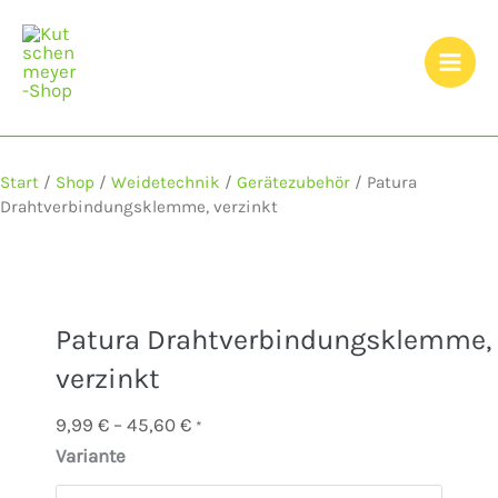
Zum
Inhalt
springen
Start
/
Shop
/
Weidetechnik
/
Gerätezubehör
/ Patura
Drahtverbindungsklemme, verzinkt
Patura Drahtverbindungsklemme,
verzinkt
Preisspanne:
9,99
€
–
45,60
€
*
9,99 €
Variante
bis
45,60 €