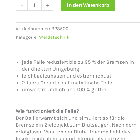
-
+
In den Warenkorb
Kerbl
Bremsenfalle
Taon-
X
Artikelnummer:
323500
Eco
Kategorie:
Weidetechnik
Menge
jede Falle reduziert bis zu 95 % der Bremsen in
der direkten Umgebung
leicht aufzubauen und extrem robust
2 Jahre Garantie auf metallische Teile
umweltfreundlich und 100 % giftfrei
Wie funktioniert die Falle?
Der Ball erwärmt sich und simuliert so für die
Bremse ein Zielobjekt zum Blutsaugen. Nach dem
erfolglosen Versuch der Blutaufnahme hebt das
Insekt nach oben ab und erkennt als einzigen