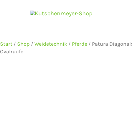
Zum
Inhalt
springen
Start
/
Shop
/
Weidetechnik
/
Pferde
/ Patura Diagonals
Ovalraufe