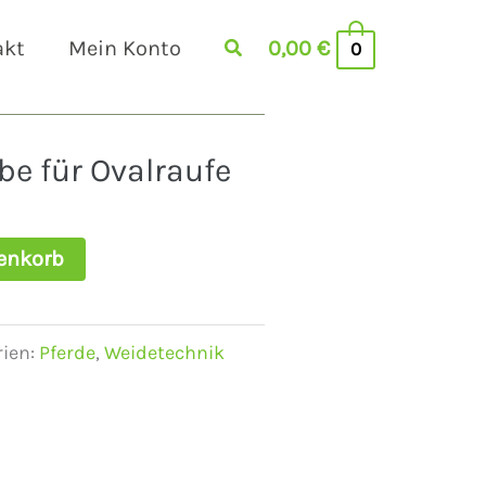
akt
Mein Konto
0,00
€
0
be für Ovalraufe
enkorb
ien:
Pferde
,
Weidetechnik