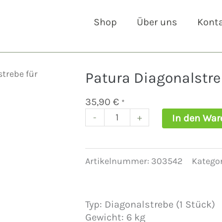
Shop
Über uns
Kont
trebe für
Patura Diagonalstre
35,90
€
*
-
+
In den War
Patura
Diagonalstrebe
für
Ovalraufe
Artikelnummer:
303542
Kategor
Menge
Typ: Diagonalstrebe (1 Stück)
Gewicht: 6 kg