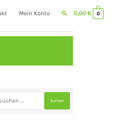
akt
Mein Konto
0,00
€
0
Suchen