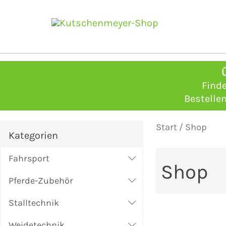
Zum
Inhalt
springen
Find
Bestellen
Start
/ Shop
Kategorien
Fahrsport
Shop
Pferde-Zubehör
Stalltechnik
Weidetechnik