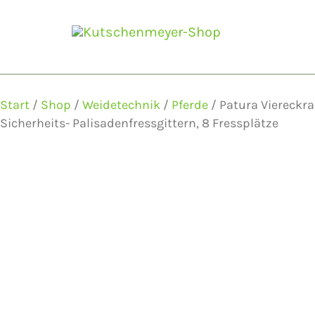
Zum
Inhalt
springen
Start
/
Shop
/
Weidetechnik
/
Pferde
/ Patura Viereckra
Sicherheits- Palisadenfressgittern, 8 Fressplätze