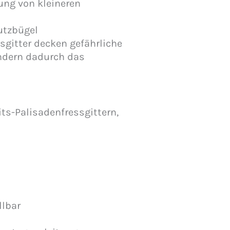
ung von kleineren
utzbügel
sgitter decken gefährliche
ndern dadurch das
its-Palisadenfressgittern,
llbar