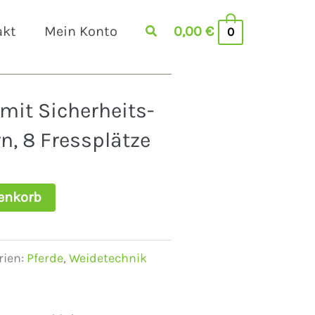
akt
Mein Konto
0,00
€
0
mit Sicherheits-
n, 8 Fressplätze
enkorb
rien:
Pferde
,
Weidetechnik