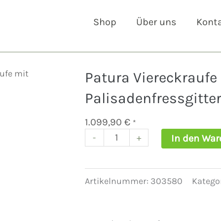
Shop
Über uns
Kont
ufe mit
Patura Viereckraufe 
Palisadenfressgitter
1.099,90
€
*
-
+
In den War
Patura
Viereckraufe
mit
Sicherheits-
Artikelnummer:
303580
Katego
Palisadenfressgittern,
8
Fressplätze