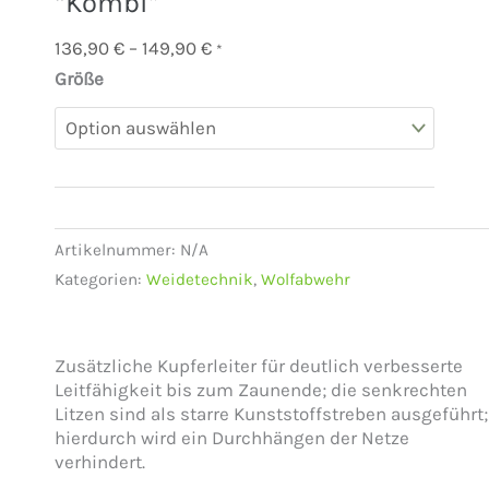
“Kombi”
Preisspanne:
136,90
€
–
149,90
€
*
136,90 €
Größe
bis
149,90 €
Artikelnummer:
N/A
Kategorien:
Weidetechnik
,
Wolfabwehr
Zusätzliche Kupferleiter für deutlich verbesserte
Leitfähigkeit bis zum Zaunende; die senkrechten
Litzen sind als starre Kunststoffstreben ausgeführt;
hierdurch wird ein Durchhängen der Netze
verhindert.