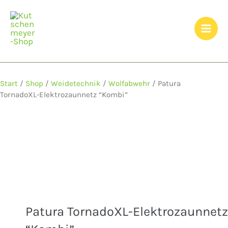
Zum
Inhalt
springen
Start
/
Shop
/
Weidetechnik
/
Wolfabwehr
/ Patura
TornadoXL-Elektrozaunnetz “Kombi”
Patura TornadoXL-Elektrozaunnetz