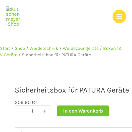
Zum
Inhalt
springen
Start
/
Shop
/
Weidetechnik
/
Weidezaungeräte
/
Boxen 12
V Geräte
/ Sicherheitsbox für PATURA Geräte
Sicherheitsbox für PATURA Geräte
309,90
€
*
-
+
In den Warenkorb
Sicherheitsbox
für
PATURA