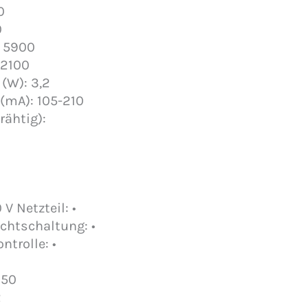
0
0
: 5900
 2100
(W): 3,2
(mA): 105-210
ähtig):
V Netzteil: •
chtschaltung: •
ntrolle: •
 50
2