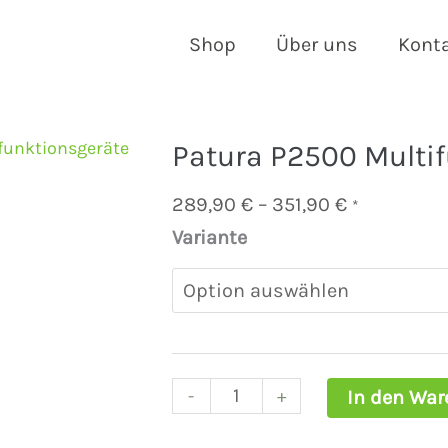
Shop
Über uns
Kont
funktionsgeräte
Patura P2500 Multi
Preisspann
289,90
€
–
351,90
€
*
289,90 €
Variante
Patura
bis
P2500
351,90 €
Multifunktionsgerät
Menge
-
+
In den War