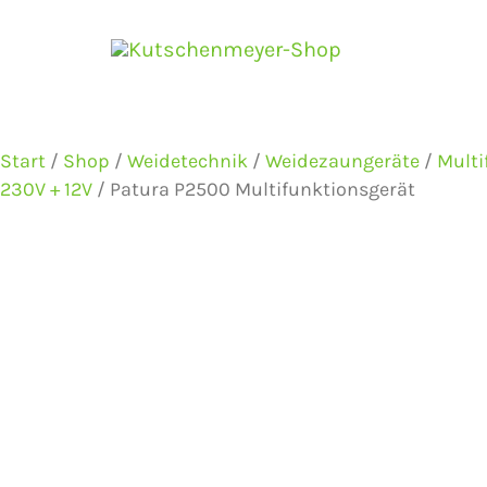
Zum
Inhalt
springen
Start
/
Shop
/
Weidetechnik
/
Weidezaungeräte
/
Multi
230V + 12V
/ Patura P2500 Multifunktionsgerät